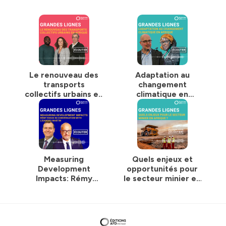
Le renouveau des
Adaptation au
transports
changement
collectifs urbains en
climatique en
Afrique
Afrique :
comprendre,
planifier, investir
Measuring
Quels enjeux et
Development
opportunités pour
Impacts: Rémy
le secteur minier en
Rioux in
Afrique dans le
conversation with
contexte des
Lisandro Martin
minerais critiques
et des autres