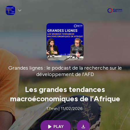
Grandes lignes : le podcast de la recherche sur le
développement de l'AFD
Les grandes tendances
macroéconomiques de l’Afrique
17min
|
11/02/2026
PLAY