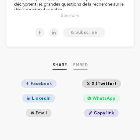
décryptent les grandes questions de la recherche sur le
développement durable.
See more
Hébergé par Ausha. Visitez
ausha.co/politique-de-
confidentialite
pour plus d'informations.
Subscribe
SHARE
EMBED
Facebook
X (Twitter)
LinkedIn
WhatsApp
Email
Copy link