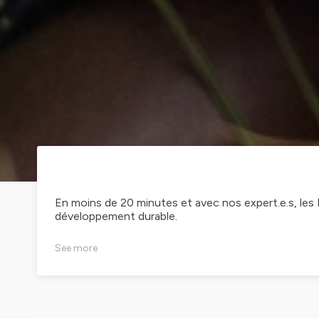
En moins de 20 minutes et avec nos expert.e.s, les
développement durable.
See more
Hébergé par Ausha. Visitez
ausha.co/politique-de-c