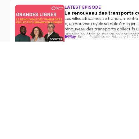
LATEST EPISODE
Le renouveau des transports co
Les villes africaines se transforment 
», un nouveau cycle semble émerger : r
renouveau des transports collectifs ur
urbains en Afrique, marquée par l'esso
Play
18min
|
Published on February 11, 20
Afrique" — Virginie Boutueil et Yao T
recherche de l’École Nationale des Po
nouvelle saison de Grandes Lignes, no
(https://www.afd.fr/fr/evenements/co
référence qui analyse les grands défi
EP1 : Les grandes tendances macroéc
afd/les-grandes-tendances-macroecono
(https://podcast.ausha.co/grandes-
comprendre-planifier-investir) L’éco
Hébergé par Ausha. Visitez ausha.co/f
SEASON 2
Le reno
Les ville
Après des
retour de
Assiste-t
l’accès à