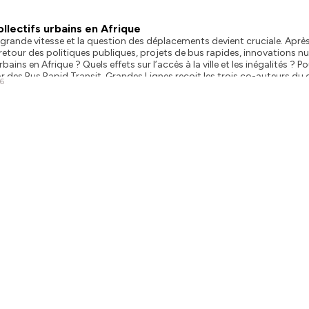
llectifs urbains en Afrique
à grande vitesse et la question des déplacements devient cruciale. Aprè
etour des politiques publiques, projets de bus rapides, innovations num
bains en Afrique ? Quels effets sur l’accès à la ville et les inégalités
r des Bus Rapid Transit, Grandes Lignes reçoit les trois co-auteurs du 
26
soekeo Amedokpo, respectivement chercheuse et chargé de recherche au 
nts et Chaussées (ENPC) et de l’Université Gustave Eiffel et Jean-Fran
us ouvrons une série de trois épisodes dédiés à la publication de la 7è
nference-leconomie-africaine), coéditée par les Éditions La Découver
s socio-économiques du continent, de l’adaptation climatique aux mobili
onomiques de l’Afrique (https://podcast.ausha.co/grandes-lignes-le
miques-de-l-afrique) EP2 : Adaptation au changement climatique en A
30 EPISODES
1 PLAYLIST
lignes-le-podcast-de-la-recherche-sur-le-developpement-de-l-afd/
nomie africaine 2025 (https://www.afd.fr/fr/ressources/leconomie-afri
r/politique-de-confidentialite pour plus d'informations.
uveau des transports collectifs urbains en Afrique
s africaines se transforment à grande vitesse et la question des déplac
 décennies dominées par des offres dites « informelles », un nouveau 
s politiques publiques, projets de bus rapides, innovations numériques,
-on à un véritable renouveau des transports collectifs urbains en Afriqu
 la ville et les inégalités ? Pour examiner ce cette mutation profonde d