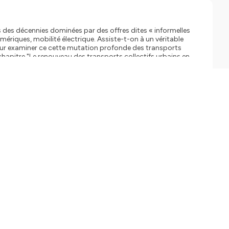
s des décennies dominées par des offres dites « informelles
ériques, mobilité électrique. Assiste-t-on à un véritable
 ? Pour examiner ce cette mutation profonde des transports
chapitre "Le renouveau des transports collectifs urbains en
Laboratoire Ville Mobilité Transport de l’unité mixte de
çois Sempere, directeur académique à l’ENPC. Pour cette
me édition de l’Économie africaine
te et l’Agence française de développement. Un ouvrage de
tés urbaines. Écoutez les autres épisodes de cette série :
-podcast-de-la-recherche-sur-le-developpement-de-l-
frique : comprendre, planifier, investir
adaptation-au-changement-climatique-en-afrique-
caine-2025) est également disponible est libre accès.
ements devient cruciale.
cycle semble émerger :
 mobilité électrique.
e ? Quels effets sur
es transports urbains en